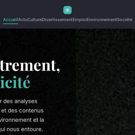
Accueil
Actu
Culture
Divertissement
Emploi
Environnement
Société
utrement,
icité
r des analyses
s et des contenus
environnement et la
ui nous entoure.