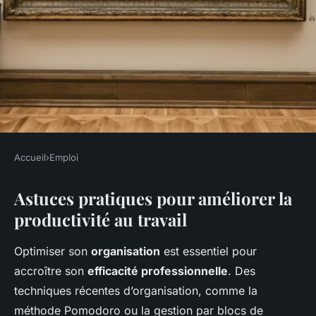
Accueil
›
Emploi
EMPLOI
Astuces pratiques pour améliorer la
Découvrez les Dernières
productivité au travail
Astuces pour Booster Votre
Expérience Professionnelle
Optimiser son
organisation
est essentiel pour
accroître son
efficacité professionnelle
. Des
Alya
•
28 avril 2025
•
5 min de lecture
techniques récentes d’organisation, comme la
méthode Pomodoro ou la gestion par blocs de