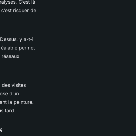
alyses. C’est là
 c’est risquer de
Dessus, y a-t-il
préalable permet
s réseaux
 des visites
pose d’un
nt la peinture.
s tard.
s