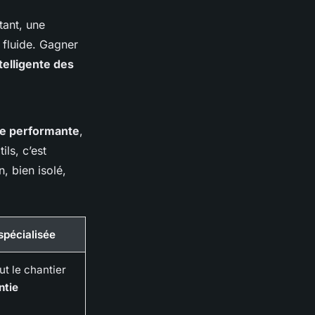
tant, une
 fluide. Gagner
ntelligente des
ure performante
,
ls, c’est
n, bien isolé,
spécialisée
ut le chantier
ntie