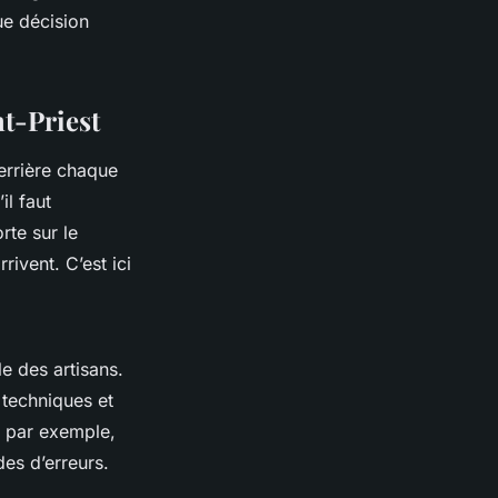
que décision
nt-Priest
errière chaque
il faut
rte sur le
rivent. C’est ici
le des artisans.
 techniques et
s, par exemple,
des d’erreurs.