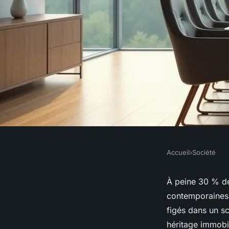
Accueil
›
Société
SOCIÉTÉ
Pourquoi opter pour
À peine 30 % de
contemporaines 
d'aménagement intér
figés dans un s
héritage immobil