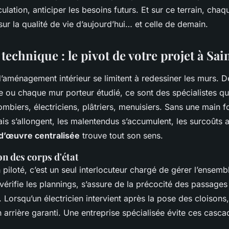
culation, anticiper les besoins futurs. Et sur ce terrain, cha
ur la qualité de vie d’aujourd’hui… et celle de demain.
 technique : le pivot de votre projet à Sai
’aménagement intérieur se limitent à redessiner les murs. D
 ou chaque mur porteur étudié, ce sont des spécialistes qu’
mbiers, électriciens, plâtriers, menuisiers. Sans une main fo
ais s’allongent, les malentendus s’accumulent, les surcoûts ar
 d’œuvre centralisée
trouve tout son sens.
n des corps d'état
 piloté, c’est un seul interlocuteur chargé de gérer l’ensemb
 vérifie les plannings, s’assure de la précocité des passages
. Lorsqu’un électricien intervient après la pose des cloison
en arrière garanti. Une entreprise spécialisée évite ces casca