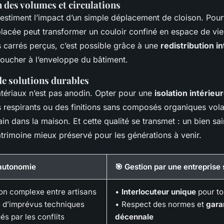
 des volumes et circulations
stiment l’impact d’un simple déplacement de cloison. Pour
placée peut transformer un couloir confiné en espace de vie
 carrés perçus, c’est possible grâce à une
redistribution i
toucher à l’enveloppe du bâtiment.
de solutions durables
tériaux n’est pas anodin. Opter pour une
isolation intérie
respirants ou des finitions sans composés organiques volati
ain dans la maison. Et cette qualité se transmet : un bien sai
atrimoine mieux préservé pour les générations à venir.
 autonomie
🎯 Gestion par une entreprise 
on complexe entre artisans
•
Interlocuteur unique
pour to
é d’imprévus techniques
• Respect des normes et
gara
és par les conflits
décennale