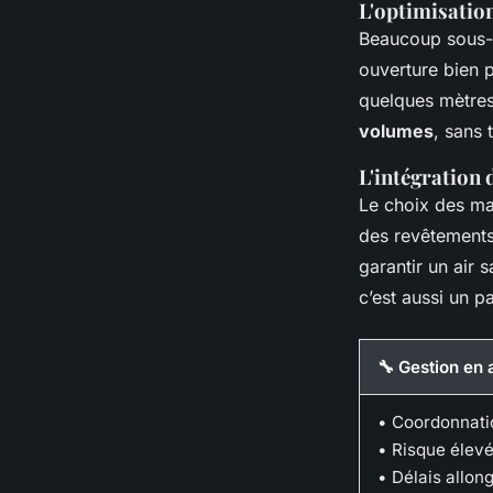
L'optimisation
Beaucoup sous-e
ouverture bien 
quelques mètres
volumes
, sans 
L'intégration 
Le choix des ma
des revêtements 
garantir un air s
c’est aussi un p
🔧 Gestion en
• Coordonnati
• Risque élev
• Délais allong