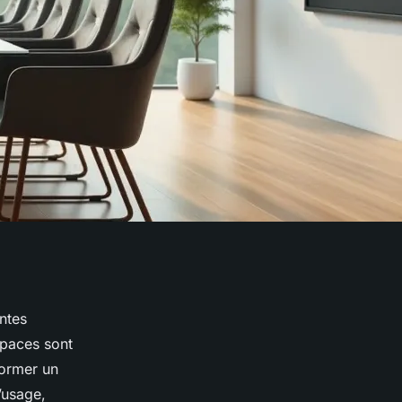
ntes
spaces sont
former un
’usage,