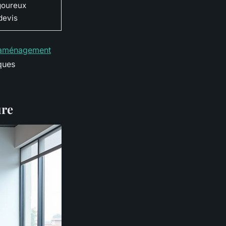
igoureux
devis
'aménagement
ques
ure