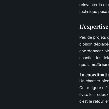
Priest change tout
réinventer la cir
technique pèse s
Orion
•
10/06/2026 10:18
•
9 min de lecture
L'expertise
Peu de projets d
cloison déplacée
coordonner : plo
chantier, les dél
que la
maîtrise
La coordinatio
Un chantier bien
Cette figure clé
évite les redoux
c’est le retour 