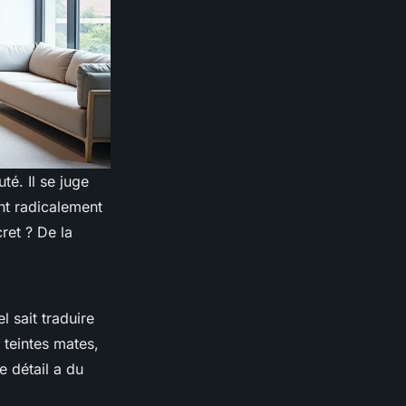
é. Il se juge
ent radicalement
ret ? De la
l sait traduire
 teintes mates,
e détail a du