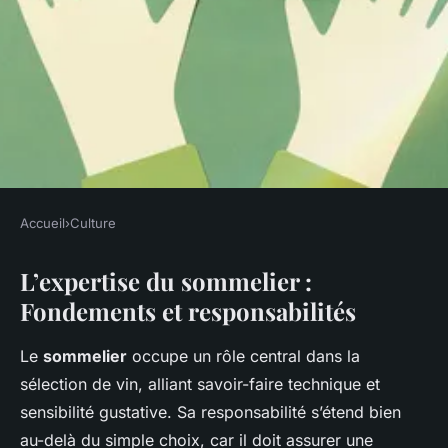
Accueil
›
Culture
CULTURE
L’expertise du sommelier :
Le Guide Expert du Sommelier
Fondements et responsabilités
: L'Art du Choix des Vins
Le
sommelier
occupe un rôle central dans la
Alya
•
28 avril 2025
•
5 min de lecture
sélection de vin, alliant savoir-faire technique et
sensibilité gustative. Sa responsabilité s’étend bien
au-delà du simple choix, car il doit assurer une