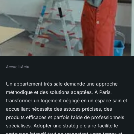
Accueil
›
Actu
ACTU
Nettoyage appartement très
Un appartement très sale demande une approche
méthodique et des solutions adaptées. À Paris,
sale : votre solution sur
transformer un logement négligé en un espace sain et
mesure à paris
accueillant nécessite des astuces précises, des
produits efficaces et parfois l’aide de professionnels
Alya
•
3 juin 2025
•
3 min de lecture
spécialisés. Adopter une stratégie claire facilite le