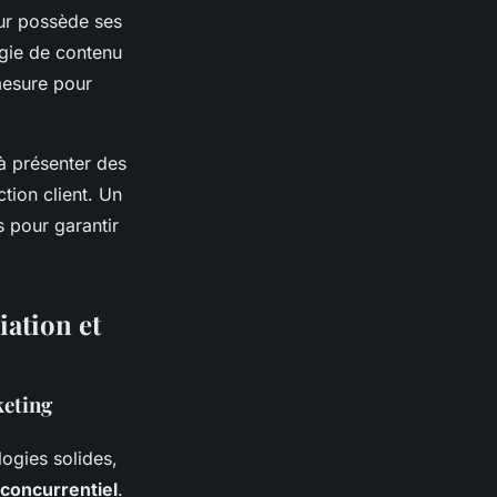
ur possède ses
égie de contenu
mesure pour
 à présenter des
ction client. Un
s pour garantir
iation et
keting
ogies solides,
 concurrentiel
.