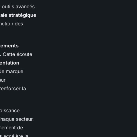
s outils avancés
ale stratégique
nction des
tements
. Cette écoute
ntation
 de marque
sur
renforcer la
roissance
chaque secteur,
nnement de
s
accélère la