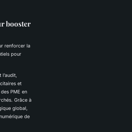
ur booster
r renforcer la
tiels pour
l’audit,
itaires et
à des PME en
rchés. Grâce à
gique global,
 numérique de