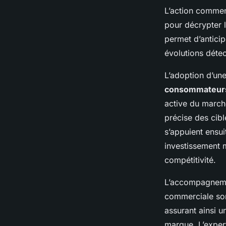
L’action comme
pour décrypter 
permet d’anticip
évolutions détec
L’adoption d’un
consommateur
active du march
précise des cib
s’appuient ensu
investissement m
compétitivité.
L’accompagnemen
commerciale sont
assurant ainsi 
marque. L’exper