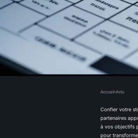
Accueil
›
Actu
ACTU
Maximisez votre im
Confier votre s
partenaires appo
agence de conseils 
à vos objectifs 
pour transforme