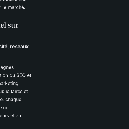
r le marché.
el sur
icité, réseaux
pagnes
ation du SEO et
marketing
blicitaires et
le, chaque
 sur
eurs et au