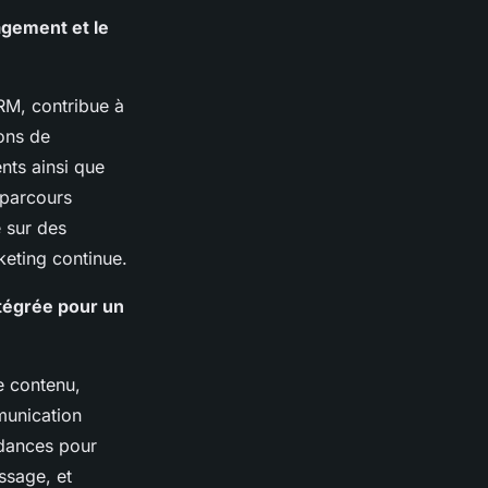
gagement et le
RM, contribue à
ions de
nts ainsi que
 parcours
e sur des
eting continue.
ntégrée pour un
e contenu,
munication
ndances pour
ssage, et