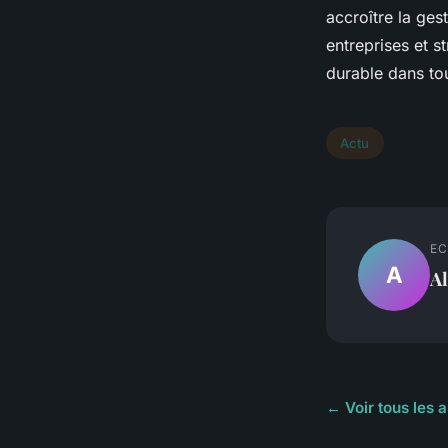
accroître la ges
entreprises et 
durable dans tou
Actu
EC
A
A
← Voir tous les a