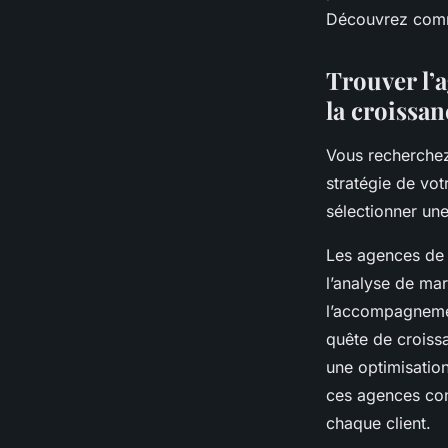
Découvrez comme
Alya
•
9 juin 2025
•
4 min de lecture
Trouver l’a
la croissan
Vous recherchez
stratégie de vot
sélectionner un
Les agences de 
l’analyse de mar
l’accompagnemen
quête de croiss
une optimisatio
ces agences con
chaque client.