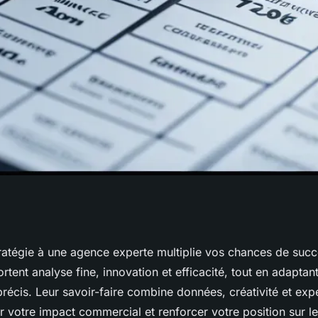
pact avec une
tratégie à une agence experte multiplie vos chances de suc
rtent analyse fine, innovation et efficacité, tout en adaptant
stratégiques
précis. Leur savoir-faire combine données, créativité et expe
r votre impact commercial et renforcer votre position sur l