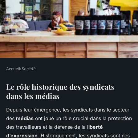
Accueil
›
Société
SOCIÉTÉ
Le rôle historique des syndicats
Le rôle des syndicats dans les
dans les médias
médias : Garants de la liberté
d'expression ?
Depuis leur émergence, les syndicats dans le secteur
des
médias
ont joué un rôle crucial dans la protection
Alya
•
28 avril 2025
•
6 min de lecture
des travailleurs et la défense de la
liberté
d’expression
. Historiquement, les syndicats sont nés