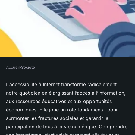
Accueil
›
Société
SOCIÉTÉ
Internet accessible : 5 raisons
L’accessibilité à Internet transforme radicalement
notre quotidien en élargissant l’accès à l’information,
de son importance pour tous
aux ressources éducatives et aux opportunités
économiques. Elle joue un rôle fondamental pour
Alya
•
28 septembre 2025
•
7 min de lecture
surmonter les fractures sociales et garantir la
participation de tous à la vie numérique. Comprendre