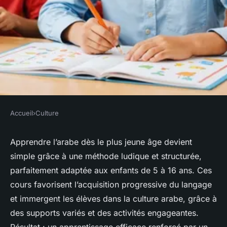
Accueil
›
Culture
CULTURE
Cours d'arabe enfant : une
Apprendre l’arabe dès le plus jeune âge devient
simple grâce à une méthode ludique et structurée,
méthode efficace et
parfaitement adaptée aux enfants de 5 à 16 ans. Ces
engageante
cours favorisent l’acquisition progressive du langage
et immergent les élèves dans la culture arabe, grâce à
Alya
•
14 septembre 2025
•
4 min de lecture
des supports variés et des activités engageantes.