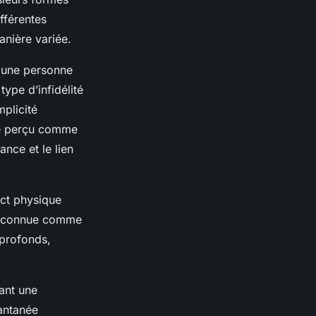
ifférentes
anière variée.
s une personne
ype d’infidélité
mplicité
tre perçu comme
ance et le lien
act physique
t reconnue comme
 profonds,
rant une
tantanée