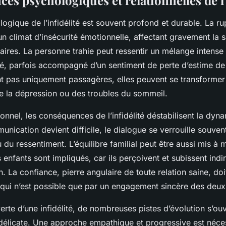
s psychologiques et relationnelles de l’
ogique de l’infidélité est souvent profond et durable. La ru
n climat d’insécurité émotionnelle, affectant gravement la 
ires. La personne trahie peut ressentir un mélange intense
été, parfois accompagné d’un sentiment de perte d’estime de
nt pas uniquement passagères, elles peuvent se transformer
ue la dépression ou des troubles du sommeil.
tionnel, les conséquences de l’infidélité déstabilisent la dy
nication devient difficile, le dialogue se verrouille souven
 du ressentiment. L’équilibre familial peut être aussi mis à 
es enfants sont impliqués, car ils perçoivent et subissent ind
n. La confiance, pierre angulaire de toute relation saine, doi
 qui n’est possible que par un engagement sincère des deux
rte d’une infidélité, de nombreuses pistes d’évolution s’ou
t délicate. Une approche empathique et progressive est néce