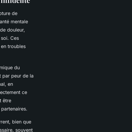
infidélité
pture de
santé mentale
 de douleur,
 soi. Ces
 en troubles
namique du
t par peur de la
mal, en
irectement ce
t être
 partenaires.
vrent, bien que
ssaire, souvent