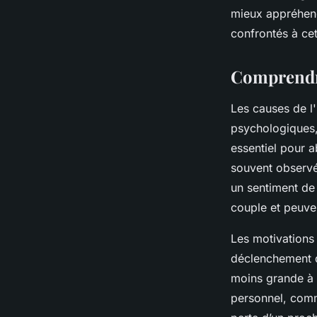
mieux appréhend
Alya
•
29 septembre 2025
•
7 min de lecture
confrontés à ce
Comprendre
Les causes de l'
psychologiques,
essentiel pour a
souvent observé
un sentiment de v
couple et peuven
Les motivations 
déclenchement de
moins grande à l
personnel, comm