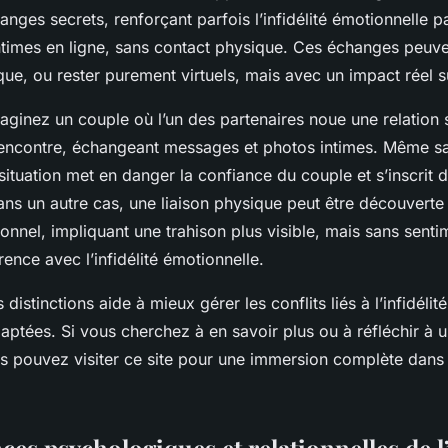
changes secrets, renforçant parfois l’infidélité émotionnelle p
ntimes en ligne, sans contact physique. Ces échanges peuve
ique, ou rester purement virtuels, mais avec un impact réel su
imaginez un couple où l’un des partenaires noue une relation 
rencontre, échangeant messages et photos intimes. Même s
situation met en danger la confiance du couple et s’inscrit da
ns un autre cas, une liaison physique peut être découverte 
nnel, impliquant une trahison plus visible, mais sans sent
férence avec l’infidélité émotionnelle.
istinctions aide à mieux gérer les conflits liés à l’infidélit
aptées. Si vous cherchez à en savoir plus ou à réfléchir à 
us pouvez visiter ce site pour une immersion complète dans 