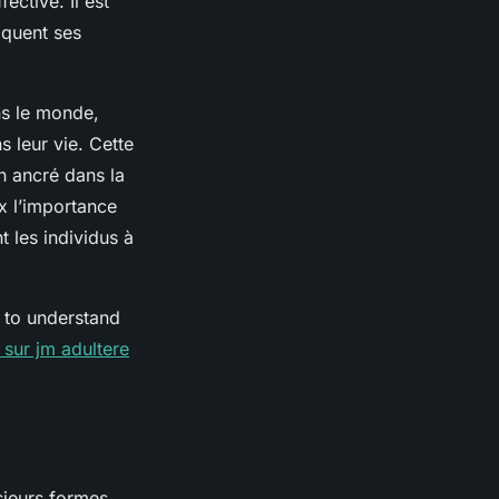
ective. Il est
liquent ses
ans le monde,
s leur vie. Cette
n ancré dans la
x l’importance
t les individus à
h to understand
 sur jm adultere
usieurs formes