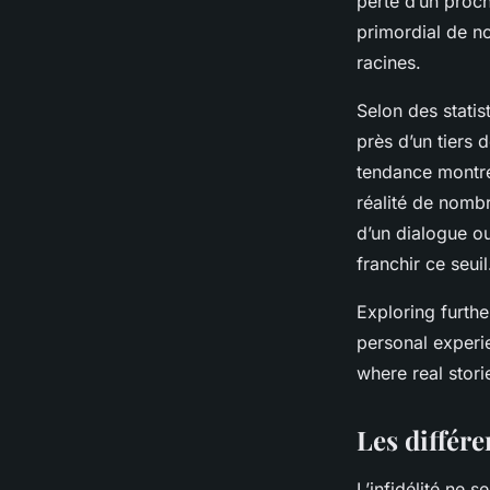
perte d’un proch
primordial de not
racines.
Selon des statist
près d’un tiers 
tendance montre
réalité de nomb
d’un dialogue ou
franchir ce seuil
Exploring furthe
personal experie
where real stori
Les différe
L’infidélité ne 