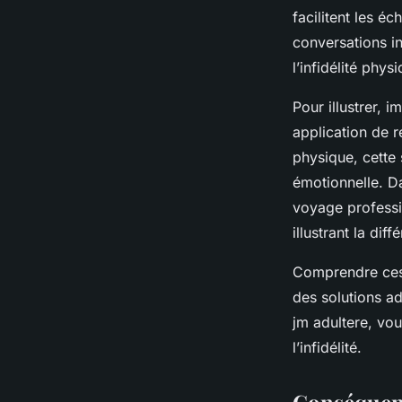
facilitent les é
conversations i
l’infidélité phys
Pour illustrer, 
application de 
physique, cette 
émotionnelle. Da
voyage professio
illustrant la dif
Comprendre ces d
des solutions ad
jm adultere, vo
l’infidélité.