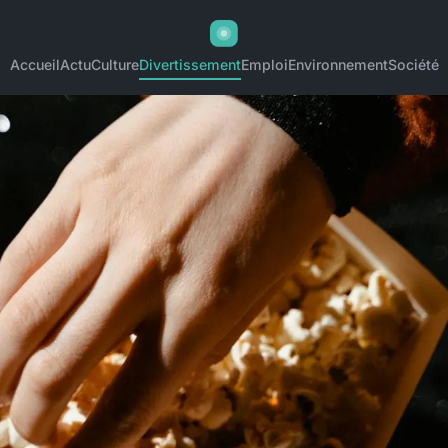
Accueil
Actu
Culture
Divertissement
Emploi
Environnement
Société