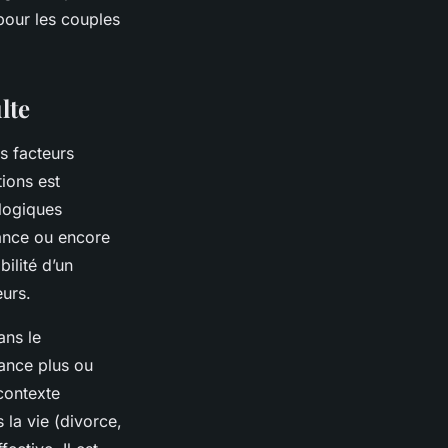
pour les couples
lte
s facteurs
ions est
ologiques
ance ou encore
bilité d’un
eurs.
ans le
rance plus ou
 contexte
la vie (divorce,