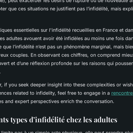
e), peut exacerber les désirs de rupture ou de nouveauté aff
er que ces situations ne justifient pas l’infidélité, mais exp
iques essentielles sur l'infidélité recueillies en France et d
des adultes avouent avoir été infidèles au moins une fois dan
 que l’infidélité n’est pas un phénomène marginal, mais bie
reux couples. En observant ces chiffres, on comprend mieu
vert et d’une réflexion profonde sur les raisons qui poussen
.
r, if you seek deeper insight into these complexities or wis
nces related to infidelity, feel free to engage in a
rencontre
es and expert perspectives enrich the conversation.
nts types d’infidélité chez les adultes
se limite pas à un simple acte physique, elle peut prendre pl