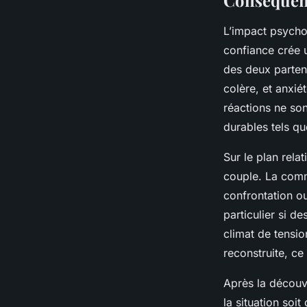
Conséquence
L’impact psychol
confiance crée u
des deux partena
colère, et anxi
réactions ne so
durables tels q
Sur le plan rela
couple. La commu
confrontation ou
particulier si d
climat de tensio
reconstruite, ce
Après la découve
la situation soi