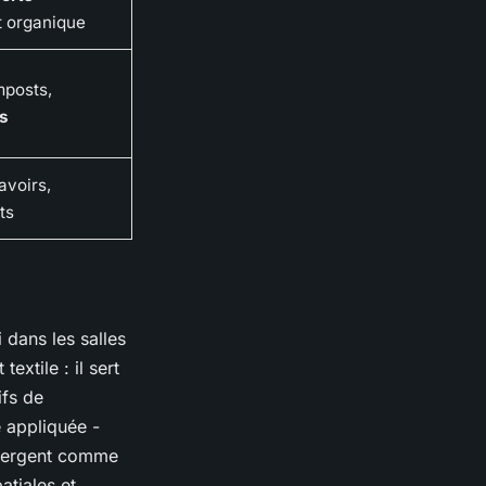
t organique
mposts,
s
avoirs,
ts
 dans les salles
extile : il sert
ifs de
e appliquée -
 émergent comme
atiales et