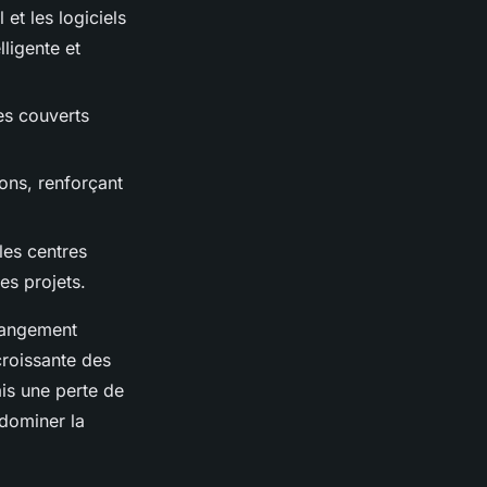
et les logiciels
ligente et
les couverts
ions, renforçant
les centres
des projets.
changement
croissante des
ais une perte de
 dominer la