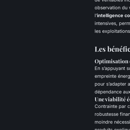
observation du v
l’
intelligence co
intensives, per
les exploitation
Les bénéfic
Optimisation 
En s’appuyant su
empreinte énerg
pour s’adapter au
dépendance aux i
Une viabilité
Contrainte par c
robustesse fina
moindre nécessi
produits expliq