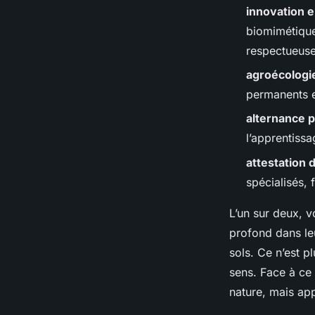
innovation e
Dinaïs
•
07/04/2026 15:10
•
10 min de lecture
biomimétique
respectueuse
agroécologi
permanents e
alternance p
l’apprentissa
attestation 
spécialisés, 
L’un sur deux, v
profond dans leu
sols. Ce n’est p
sens. Face à ce
nature, mais appr