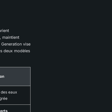
rient
 maintient
 Generation vise
des deux modèles
ion
 des eaux
grée
erts