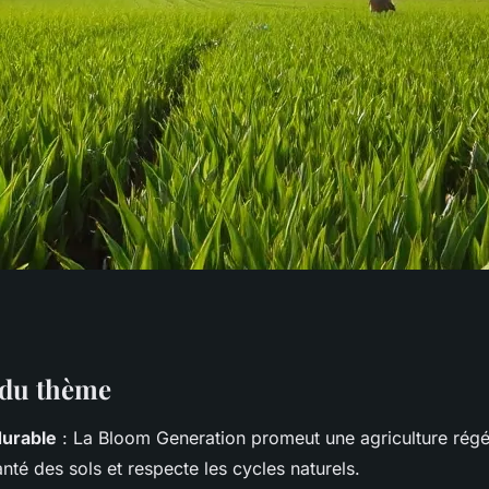
 la bloom
l du thème
durable
: La Bloom Generation promeut une agriculture régé
ulture durable
anté des sols et respecte les cycles naturels.