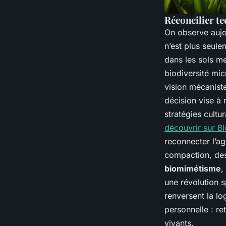
Réconcilier te
On observe aujo
n’est plus seule
dans les sols me
biodiversité mic
vision mécaniste
décision vise à 
stratégies cult
découvrir sur B
reconnecter l’ag
compaction, des 
biomimétisme
,
une révolution 
renversent la l
personnelle : re
vivants.