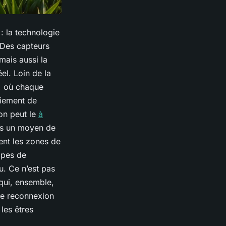
: la technologie
. Des capteurs
mais aussi la
el. Loin de la
, où chaque
oiement de
on peut le
à
mais un moyen de
ent les zones de
cipes de
au. Ce n’est pas
qui, ensemble,
de reconnexion
 les êtres