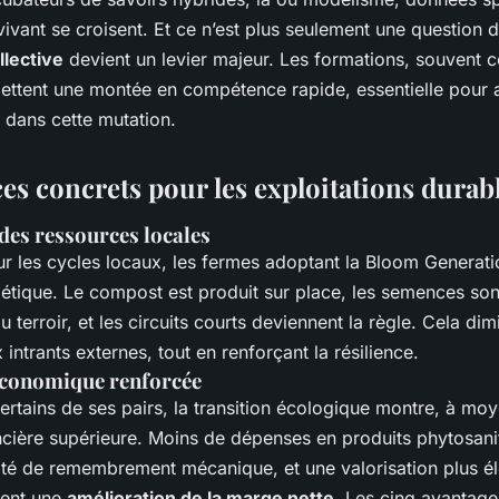
ivant se croisent. Et ce n’est plus seulement une question d
llective
devient un levier majeur. Les formations, souvent c
mettent une montée en compétence rapide, essentielle pou
s dans cette mutation.
es concrets pour les exploitations durab
des ressources locales
r les cycles locaux, les fermes adoptant la Bloom Generati
étique. Le compost est produit sur place, les semences son
 terroir, et les circuits courts deviennent la règle. Cela dim
ntrants externes, tout en renforçant la résilience.
 économique renforcée
ertains de ses pairs, la transition écologique montre, à mo
ncière supérieure. Moins de dépenses en produits phytosanit
té de remembrement mécanique, et une valorisation plus é
uent une
amélioration de la marge nette
. Les cinq avantag