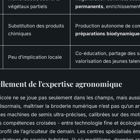
végétaux partiels
permanents
, enrichissemen
Substitution des produits
Production autonome de co
chimiques
préparations biodynamique
Co-éducation, partage des s
Peu d’implication locale
valorisation des jeunes talen
llement de l'expertise agronomique
ricole ne se joue pas seulement dans les champs, mais aussi
sormais, maîtriser la broderie numérique n’est pas qu’un art t
s machines de semis ultra-précises, calibrées sur des mot
s compétences croisées - entre technologie fine et écologi
 profil de l’agriculteur de demain. Les centres spécialisés
cubateurs de savoirs hybrides, là où modélisme, données sp