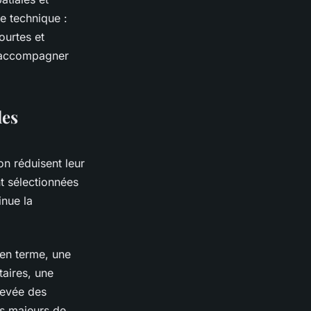
e technique :
ourtes et
r accompagner
les
on réduisent leur
t sélectionnées
inue la
yen terme, une
aires, une
levée des
es majeurs de