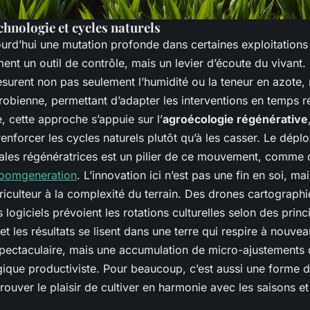
chnologie et cycles naturels
urd’hui une mutation profonde dans certaines exploitations 
ment un outil de contrôle, mais un levier d’écoute du vivant
surent non pas seulement l’humidité ou la teneur en azote, 
robienne, permettant d’adapter les interventions en temps ré
, cette approche s’appuie sur l’
agroécologie régénérative
renforcer les cycles naturels plutôt qu’à les casser. Le dépl
urales régénératrices est un pilier de ce mouvement, comme 
loomgeneration
. L’innovation ici n’est pas une fin en soi, 
riculteur à la complexité du terrain. Des drones cartographi
logiciels prévoient les rotations culturelles selon des prin
 et les résultats se lisent dans une terre qui respire à nouve
spectaculaire, mais une accumulation de micro-ajustements 
ogique productiviste. Pour beaucoup, c’est aussi une forme 
trouver le plaisir de cultiver en harmonie avec les saisons et