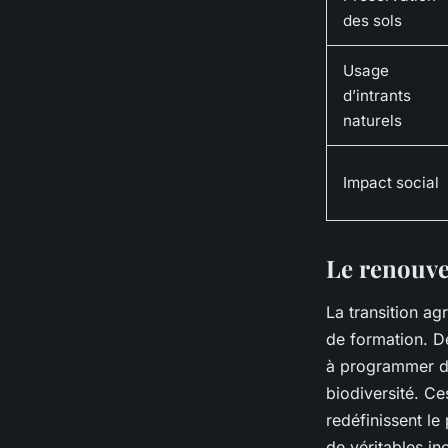
des sols
Usage
d’intrants
naturels
Impact social
Le renouve
La transition ag
de formation. Dé
à programmer de
biodiversité. Ce
redéfinissent le
de véritables in