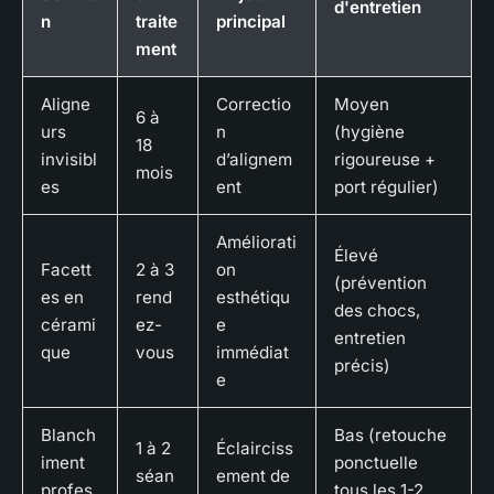
d'entretien
n
traite
principal
ment
Aligne
Correctio
Moyen
6 à
urs
n
(hygiène
18
invisibl
d’alignem
rigoureuse +
mois
es
ent
port régulier)
Améliorati
Élevé
Facett
2 à 3
on
(prévention
es en
rend
esthétiqu
des chocs,
cérami
ez-
e
entretien
que
vous
immédiat
précis)
e
Blanch
Bas (retouche
1 à 2
Éclairciss
iment
ponctuelle
séan
ement de
profes
tous les 1-2