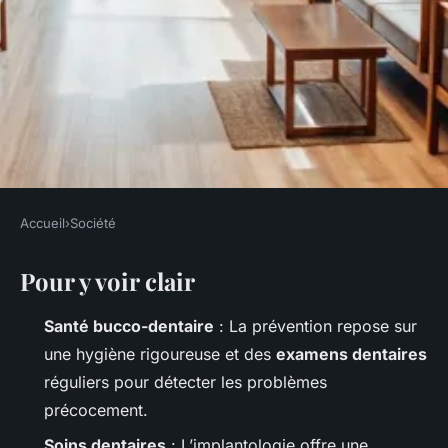
Accueil
›
Société
SOCIÉTÉ
Pour y voir clair
Meilleures pratiques pour des
soins dentaires efficaces à
Santé bucco-dentaire
: La prévention repose sur
Saint-Lambert
une hygiène rigoureuse et des
examens dentaires
réguliers pour détecter les problèmes
Orion
•
05/06/2026 16:34
•
12 min de lecture
précocement.
Soins dentaires
: L’implantologie offre une